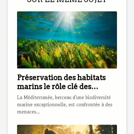
Préservation des habitats
marins le rôle clé des
herbiers de posidonie pour
La Méditerranée, berceau d'une biodiversité
les espèces
marine exceptionnelle, est confrontée à des
menaces...
méditerranéennes