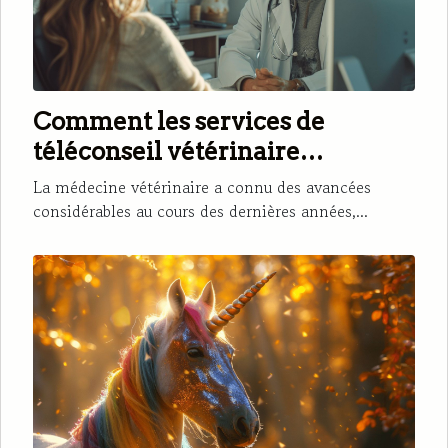
Comment les services de
téléconseil vétérinaire
révolutionnent les soins aux
La médecine vétérinaire a connu des avancées
animaux
considérables au cours des dernières années,...