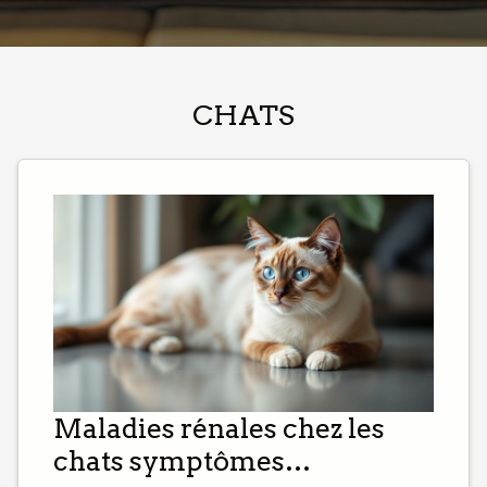
Parmi eux, le shiba inu et l'akita se
démarquent par leur caractère et leur allure
dignes d'admiration. Ces races partagent une
origine commune, mais exhibent des traits
CHATS
qui leur sont propres. Plongeons dans
l'univers de ces deux emblématiques
compagnons canins et explorons les traits
spécifiques qui font de chacun un choix
unique pour les amoureux des chiens
désireux de comprendre leurs différences.
Origines et histoire La connaissance de
l'origine et de l'histoire d'une race canine est
primordiale pour en comprendre les
caractéristiques et le comportement. Le
shiba inu et l'akita sont deux races
japonaises qui jouissent d'une histoire riche
Maladies rénales chez les
et fascinante. Le...
chats symptômes