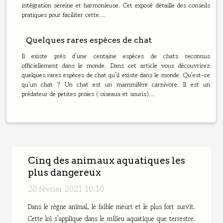
intégration sereine et harmonieuse. Cet exposé détaille des conseils
pratiques pour faciliter cette...
Quelques rares espèces de chat
Il existe près d’une centaine espèces de chats reconnus
officiellement dans le monde. Dans cet article vous découvrirez
quelques rares espèces de chat qu’il existe dans le monde. Qu’est-ce
qu’un chat ? Un chat est un mammifère carnivore. Il est un
prédateur de petites proies ( oiseaux et souris)...
Cinq des animaux aquatiques les
plus dangereux
20 février 2021 10:10
Previous
Next
Dans le règne animal, le faible meurt et le plus fort survit.
Cette loi s’applique dans le milieu aquatique que terrestre.