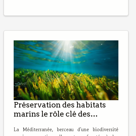
Préservation des habitats
marins le rôle clé des
herbiers de posidonie pour
La Méditerranée, berceau d'une biodiversité
les espèces