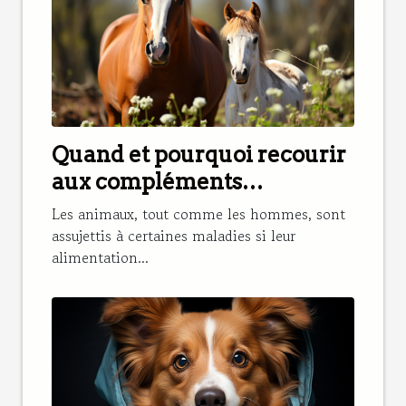
Quand et pourquoi recourir
aux compléments
alimentaires pour renforcer
Les animaux, tout comme les hommes, sont
l’alimentation d’un cheval ?
assujettis à certaines maladies si leur
alimentation...