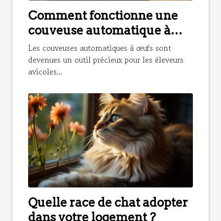
Comment fonctionne une
couveuse automatique à
œufs et pourquoi en avoir
Les couveuses automatiques à œufs sont
besoin ?
devenues un outil précieux pour les éleveurs
avicoles...
Quelle race de chat adopter
dans votre logement ?