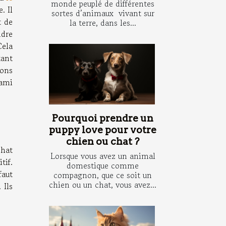
monde peuplé de différentes
. Il
sortes d’animaux vivant sur
t de
la terre, dans les...
ndre
Cela
tant
ions
 ami
Pourquoi prendre un
puppy love pour votre
chien ou chat ?
chat
Lorsque vous avez un animal
tif.
domestique comme
faut
compagnon, que ce soit un
chien ou un chat, vous avez...
 Ils