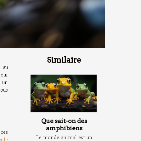
Similaire
r au
Pour
r un
vous
Que sait-on des
amphibiens
 ces
Le monde animal est un
 a
le