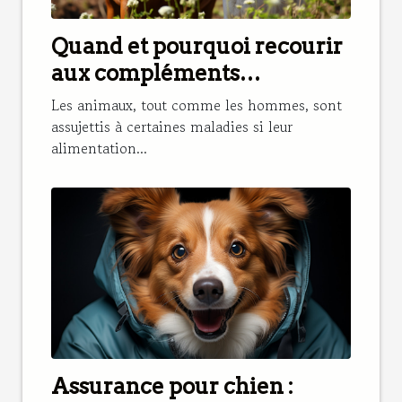
Quand et pourquoi recourir
aux compléments
alimentaires pour renforcer
Les animaux, tout comme les hommes, sont
l’alimentation d’un cheval ?
assujettis à certaines maladies si leur
alimentation...
Assurance pour chien :