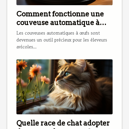
Comment fonctionne une
couveuse automatique à
œufs et pourquoi en avoir
Les couveuses automatiques à œufs sont
besoin ?
devenues un outil précieux pour les éleveurs
avicoles...
Quelle race de chat adopter