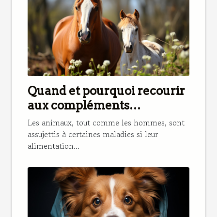
Quand et pourquoi recourir
aux compléments
alimentaires pour renforcer
Les animaux, tout comme les hommes, sont
l’alimentation d’un cheval ?
assujettis à certaines maladies si leur
alimentation...