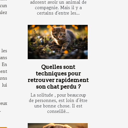
adorent avoir un animal de
ucun
compagnie. Mais il y a
ulez
certains d'entre les...
 les
 ans
. En
Quelles sont
ment
techniques pour
nons
retrouver rapidement
 lui
son chat perdu ?
La solitude , pour beaucoup
de personnes, est loin d’être
reux
une bonne chose. Il est
.
conseillé...