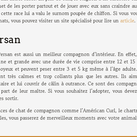
et de les porter partout et de jouer avec eux sans craindre a
cette race lui a valu le surnom poupée de chiffon. Si vous vo
chats, vous pouvez visiter un site spécialisé pour lire un
article
.
ersan
Persan est aussi un meilleur compagnon d’intérieur. En effet,
nne et grande avec une durée de vie comprise entre 12 et 15
 soyeux et peuvent peser entre 3 et 5 kg même à l’âge adulte
ont très calmes et trop collants plus que les autres. Ils ai
taire et lui couvrir de câlin à outrance. Ce sont des compag
part de leur maître. Si vous souhaitez l’adopter, vous devez
es sortir.
s races de chat de compagnon comme l’Américan Curl, le chart
elles, vous passerez de merveilleux moments avec votre animal