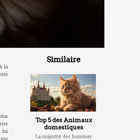
Similaire
à la
otre
plus
Top 5 des Animaux
ntre
domestiques
 lui
La majorité des hommes
alme