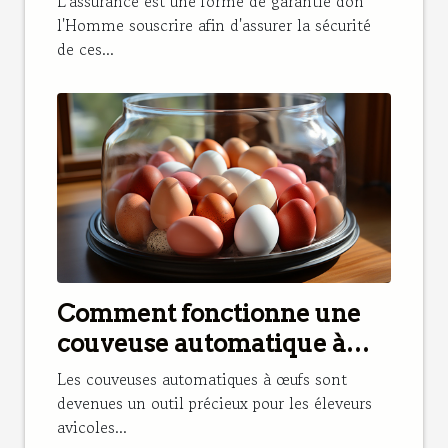
L'assurance est une forme de garantie don
l'Homme souscrire afin d'assurer la sécurité
de ces...
Comment fonctionne une
couveuse automatique à
œufs et pourquoi en avoir
Les couveuses automatiques à œufs sont
besoin ?
devenues un outil précieux pour les éleveurs
avicoles...