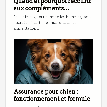
Quand et pourquoi recourir
aux compléments
alimentaires pour renforcer
Les animaux, tout comme les hommes, sont
l’alimentation d’un cheval ?
assujettis à certaines maladies si leur
alimentation...
Assurance pour chien :
fonctionnement et formule